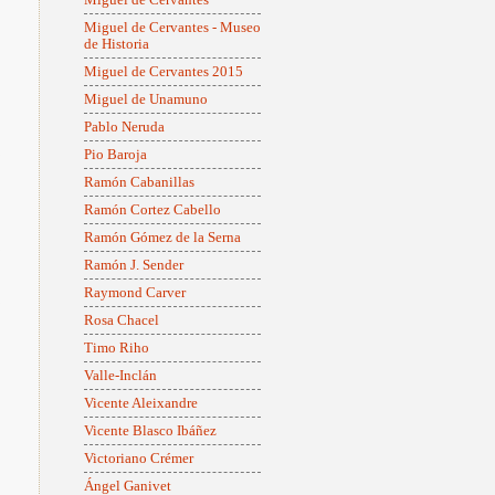
Miguel de Cervantes - Museo
de Historia
Miguel de Cervantes 2015
Miguel de Unamuno
Pablo Neruda
Pio Baroja
Ramón Cabanillas
Ramón Cortez Cabello
Ramón Gómez de la Serna
Ramón J. Sender
Raymond Carver
Rosa Chacel
Timo Riho
Valle-Inclán
Vicente Aleixandre
Vicente Blasco Ibáñez
Victoriano Crémer
Ángel Ganivet