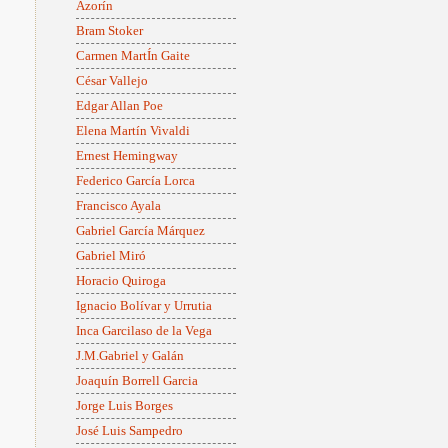
Azorín
Bram Stoker
Carmen MartÍn Gaite
César Vallejo
Edgar Allan Poe
Elena Martín Vivaldi
Ernest Hemingway
Federico García Lorca
Francisco Ayala
Gabriel García Márquez
Gabriel Miró
Horacio Quiroga
Ignacio Bolívar y Urrutia
Inca Garcilaso de la Vega
J.M.Gabriel y Galán
Joaquín Borrell Garcia
Jorge Luis Borges
José Luis Sampedro