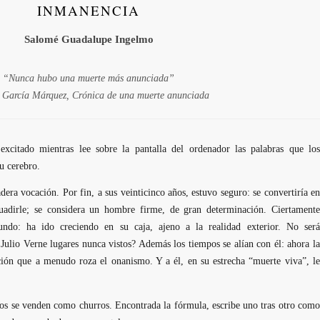
INMANENCIA
Salomé Guadalupe Ingelmo
“Nunca hubo una muerte más anunciada”
 García Márquez
,
Crónica de una muerte anunciada
xcitado mientras lee sobre la pantalla del ordenador las palabras que los
u cerebro.
era vocación. Por fin, a sus veinticinco años, estuvo seguro: se convertiría en
suadirle; se considera un hombre firme, de gran determinación. Ciertamente
undo: ha ido creciendo en su caja, ajeno a la realidad exterior. No será
ulio Verne lugares nunca vistos? Además los tiempos se alían con él: ahora la
cción que a menudo roza el onanismo. Y a él, en su estrecha “muerte viva”, le
ibros se venden como churros. Encontrada la fórmula, escribe uno tras otro como