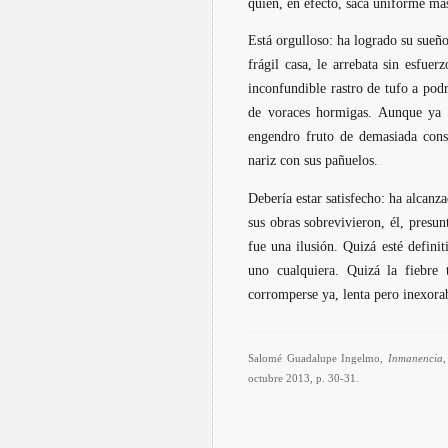
quien, en efecto, saca uniforme ma
Está orgulloso: ha logrado su sueño
frágil casa, le arrebata sin esfue
inconfundible rastro de tufo a pod
de voraces hormigas. Aunque ya 
engendro fruto de demasiada cons
nariz con sus pañuelos.
Debería estar satisfecho: ha alcanz
sus obras sobrevivieron, él, presun
fue una ilusión. Quizá esté defin
uno cualquiera. Quizá la fiebre
corromperse ya, lenta pero inexora
Salomé Guadalupe Ingelmo
,
Inmanencia
,
octubre 2013, p. 30-31.