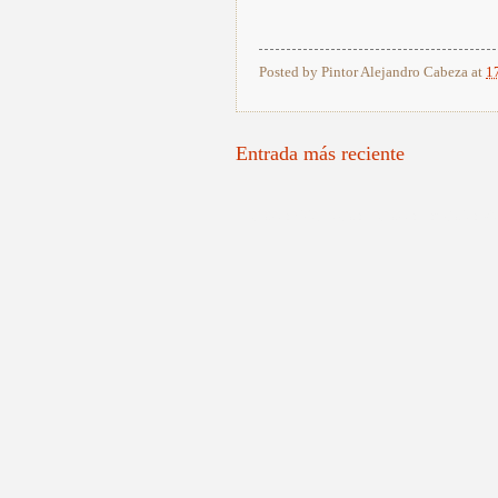
Posted by
Pintor Alejandro Cabeza
at
1
Entrada más reciente
Pintores Valencianos, Pintores Españoles, Re