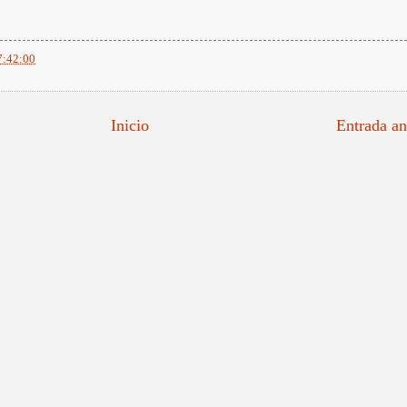
7:42:00
Inicio
Entrada an
tratista Español, Retratistas Valencianos, Maestros Españoles, Retratos Reales, impresi
Valenciano