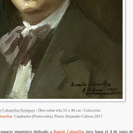
 Cabanillas Enríquez
/ Óleo sobre tela 55 x 46 cm / Colección
anillas
Cambados (Pontevedra). Pintor Alejandro Cabeza 2017
 espacio museístico dedicado a
Ramón Cabanillas
tuvo lugar el 4 de junio d