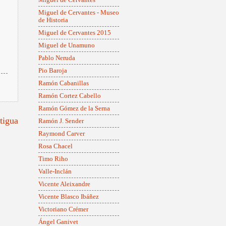
Miguel de Cervantes - Museo
de Historia
Miguel de Cervantes 2015
Miguel de Unamuno
Pablo Neruda
Pio Baroja
Ramón Cabanillas
Ramón Cortez Cabello
Ramón Gómez de la Serna
tigua
Ramón J. Sender
Raymond Carver
Rosa Chacel
onismo
Timo Riho
Valle-Inclán
Vicente Aleixandre
Vicente Blasco Ibáñez
Victoriano Crémer
Ángel Ganivet