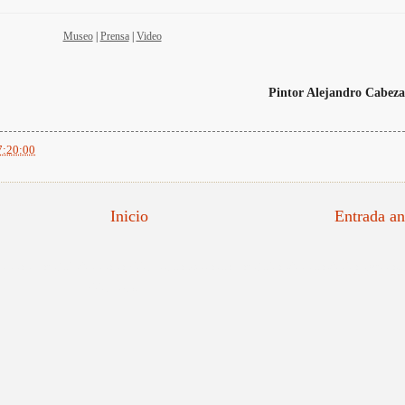
Museo
|
Prensa
|
Video
Pintor Alejandro Cabeza
7:20:00
Inicio
Entrada an
tratista Español, Retratistas Valencianos, Maestros Españoles, Retratos Reales, impresi
Valenciano