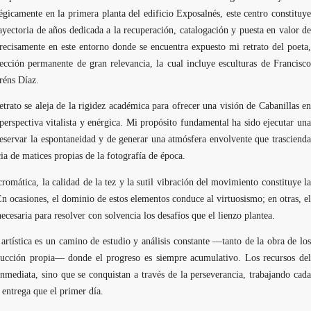
icamente en la primera planta del edificio Exposalnés, este centro constituye
ayectoria de años dedicada a la recuperación, catalogación y puesta en valor de
recisamente en este entorno donde se encuentra expuesto mi retrato del poeta,
ección permanente de gran relevancia, la cual incluye esculturas de Francisco
réns Díaz.
retrato se aleja de la rigidez académica para ofrecer una visión de Cabanillas en
erspectiva vitalista y enérgica. Mi propósito fundamental ha sido ejecutar una
preservar la espontaneidad y de generar una atmósfera envolvente que trascienda
cia de matices propias de la fotografía de época.
cromática, la calidad de la tez y la sutil vibración del movimiento constituye la
n ocasiones, el dominio de estos elementos conduce al virtuosismo; en otras, el
ecesaria para resolver con solvencia los desafíos que el lienzo plantea.
artística es un camino de estudio y análisis constante —tanto de la obra de los
ucción propia— donde el progreso es siempre acumulativo. Los recursos del
nmediata, sino que se conquistan a través de la perseverancia, trabajando cada
entrega que el primer día.