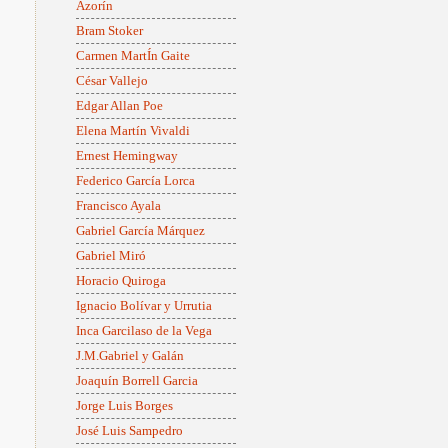
Azorín
Bram Stoker
Carmen MartÍn Gaite
César Vallejo
Edgar Allan Poe
Elena Martín Vivaldi
Ernest Hemingway
Federico García Lorca
Francisco Ayala
Gabriel García Márquez
Gabriel Miró
Horacio Quiroga
Ignacio Bolívar y Urrutia
Inca Garcilaso de la Vega
J.M.Gabriel y Galán
Joaquín Borrell Garcia
Jorge Luis Borges
José Luis Sampedro
e