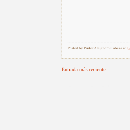
Posted by
Pintor Alejandro Cabeza
at
1
Entrada más reciente
Pintores Valencianos, Pintores Españoles, Re