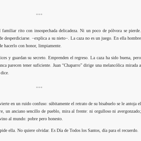
***
l familiar rito con insospechada delicadeza. Ni un poco de pólvora se pierde.
 desperdiciarse. −explica a su nieto−. La caza no es un juego. En ella hombre
de hacerlo con honor, limpiamente.
ices y guardan su secreto. Emprenden el regreso. La caza ha sido buena, pero
nunca parecen tener suficiente. Juan “Chaparro” dirige una melancólica mirada a
 dice.
***
ierte en un ruido confuso: súbitamente el retrato de su bisabuelo se le antoja el
, un anciano sencillo de pueblo, mira al frente: ni orgulloso ni avergonzado;
vino al mundo: pobre pero honesto.
de ella. No quiere olvidar. Es Día de Todos los Santos, día para el recuerdo.