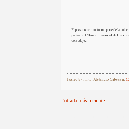
El presente retrato forma parte de la colec
poeta en el
Museo Provincial de Cáceres
de Badajoz.
Posted by
Pintor Alejandro Cabeza
at
1
Entrada más reciente
Pintores Valencianos, Pintores Españoles, Re