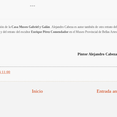
***
ción de la
Casa Museo Gabriel y Galán
. Alejandro Cabeza es autor también de otro retrato de
y del retrato del escultor
Enrique Pérez Comendador
en el Museo Provincial de Bellas Arte
Pintor Alejandro Cabeza
6:11:00
Inicio
Entrada an
tratista Español, Retratistas Valencianos, Maestros Españoles, Retratos Reales, impresi
Valenciano