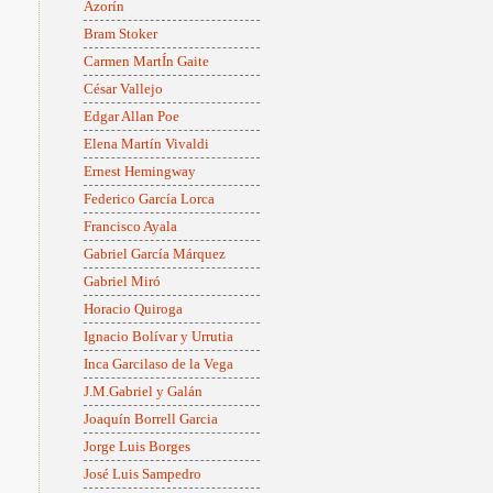
Azorín
Bram Stoker
Carmen MartÍn Gaite
César Vallejo
Edgar Allan Poe
Elena Martín Vivaldi
Ernest Hemingway
Federico García Lorca
Francisco Ayala
Gabriel García Márquez
Gabriel Miró
Horacio Quiroga
Ignacio Bolívar y Urrutia
Inca Garcilaso de la Vega
J.M.Gabriel y Galán
Joaquín Borrell Garcia
Jorge Luis Borges
José Luis Sampedro