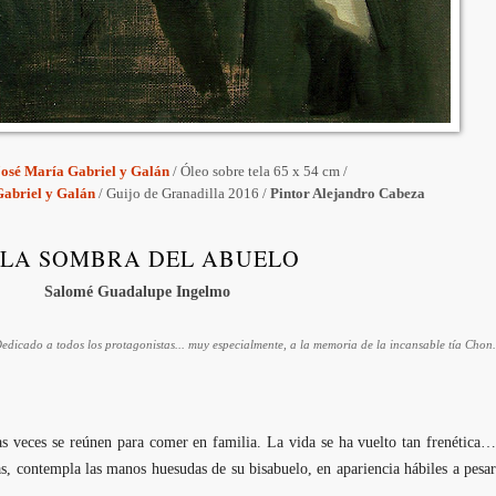
osé María Gabriel y Galán
/ Óleo sobre tela 65 x 54 cm /
Gabriel y Galán
/ Guijo de Granadilla 2016 /
Pintor Alejandro Cabeza
 LA SOMBRA DEL ABUELO
Salomé Guadalupe Ingelmo
edicado a todos los protagonistas... muy especialmente, a la memoria de la incansable tía Chon.
as veces se reúnen para comer en familia. La vida se ha vuelto tan frenética…
as, contempla las manos huesudas de su bisabuelo, en apariencia hábiles a pesar