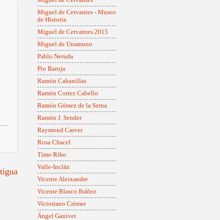
Miguel de Cervantes - Museo
de Historia
Miguel de Cervantes 2015
Miguel de Unamuno
l
Pablo Neruda
s
Pio Baroja
Ramón Cabanillas
Ramón Cortez Cabello
Ramón Gómez de la Serna
Ramón J. Sender
Raymond Carver
Rosa Chacel
Timo Riho
Valle-Inclán
tigua
Vicente Aleixandre
Vicente Blasco Ibáñez
onismo
Victoriano Crémer
Ángel Ganivet