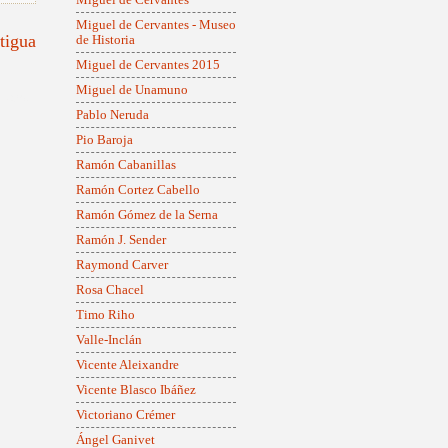
Miguel de Cervantes - Museo
tigua
de Historia
Miguel de Cervantes 2015
Miguel de Unamuno
onismo
Pablo Neruda
Pio Baroja
Ramón Cabanillas
Ramón Cortez Cabello
Ramón Gómez de la Serna
Ramón J. Sender
Raymond Carver
Rosa Chacel
Timo Riho
Valle-Inclán
Vicente Aleixandre
Vicente Blasco Ibáñez
Victoriano Crémer
Ángel Ganivet