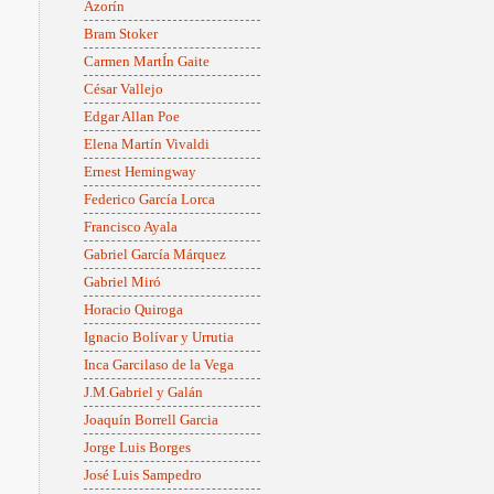
Azorín
Bram Stoker
Carmen MartÍn Gaite
César Vallejo
Edgar Allan Poe
Elena Martín Vivaldi
Ernest Hemingway
Federico García Lorca
Francisco Ayala
Gabriel García Márquez
Gabriel Miró
Horacio Quiroga
Ignacio Bolívar y Urrutia
Inca Garcilaso de la Vega
J.M.Gabriel y Galán
Joaquín Borrell Garcia
Jorge Luis Borges
José Luis Sampedro