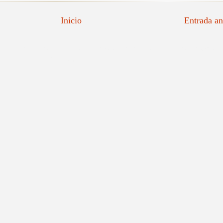
Inicio
Entrada an
tratista Español, Retratistas Valencianos, Maestros Españoles, Retratos Reales, impresi
Valenciano