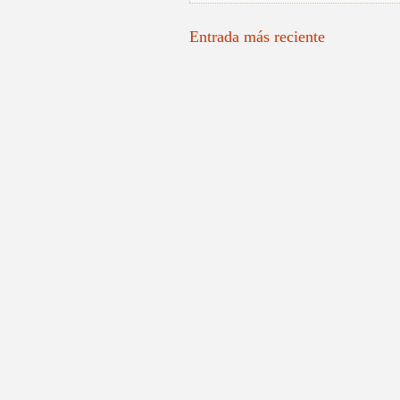
Entrada más reciente
Pintores Valencianos, Pintores Españoles, Re