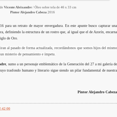
 de
Vicente Aleixandre
/ Óleo sobre tela de 46 x 33 cm
Pintor Alejandro Cabeza
2016
016 para un retrato de mayor envergadura. En este apunte busco capturar una
a, definiendo la estructura de un rostro que, al igual que el de Azorín, encarna
Siglo de Oro.
miran al pasado de forma actualizada, recordándonos que somos hijos del mismo
r un misterio de pensamiento e ímpetu.
ndre
, sumo a un personaje emblemático de la Generación del 27 a mi galería de
 cuyo trasfondo humano y literario sigue siendo un pilar fundamental de nuestra
Pintor Alejandro Cabeza
2:42:00